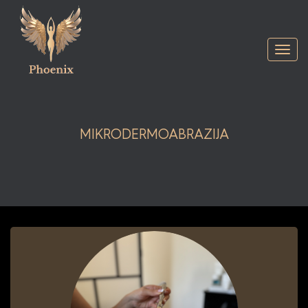
Togg
navi
MIKRODERMOABRAZIJA