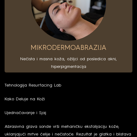
MIKRODERMOABRAZIJA
Nečista i masna koža, ožiljci od posledica akni,
hiperpigmentacija
Tehnologija Resurfacing Lab
Kako Deluje na Koži
Ujednačavanje i Sjaj
Abrasivna glava sonde vrši mehaničku eksfolijaciju kože,
uklanjajući mrtve ćelije i nečistoće. Rezultat je glatka i blistava