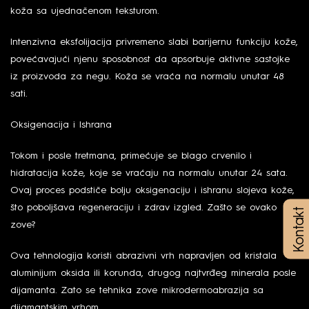
koža sa ujednačenom teksturom.
Intenzivna eksfolijacija privremeno slabi barijernu funkciju kože,
povećavajući njenu sposobnost da apsorbuje aktivne sastojke
iz proizvoda za negu. Koža se vraća na normalu unutar 48
sati.
Oksigenacija i Ishrana
Tokom i posle tretmana, primećuje se blago crvenilo i
hidratacija kože, koje se vraćaju na normalu unutar 24 sata.
Ovaj proces podstiče bolju oksigenaciju i ishranu slojeva kože,
što poboljšava regeneraciju i zdrav izgled. Zašto se ovako
Kontakt
zove?
Ova tehnologija koristi abrazivni vrh napravljen od kristala
aluminijum oksida ili korunda, drugog najtvrđeg minerala posle
dijamanta. Zato se tehnika zove mikrodermoabrazija sa
dijamantskim vrhom.