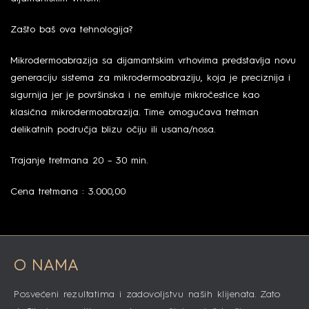
Zašto baš ova tehnologija?
Mikrodermoabrazija sa dijamantskim vrhovima predstavlja novu
generaciju sistema za mikrodermoabraziju, koja je preciznija i
sigurnija jer je površinska i ne emituje mikročestice kao
klasična mikrodermoabrazija. Time omogućava tretman
delikatnih područja blizu očiju ili usana/nosa.
Trajanje tretmana 20 – 30 min.
Cena tretmana : 3.000,00
O NAMA
Posvećeni rezultatima i zadovoljstvu naših klijenata. Zato