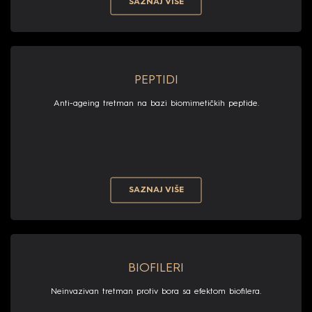
SAZNAJ VIŠE
PEPTIDI
Anti-ageing tretman na bazi biomimetičkih peptide.
SAZNAJ VIŠE
BIOFILERI
Neinvazivan tretman protiv bora sa efektom biofilera.