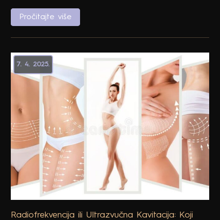
Tajna Japanki: Nano-luksuz iz Japana koji menja
pravila igre u hidrataciji kože
Pročitajte više
7. 4. 2025.