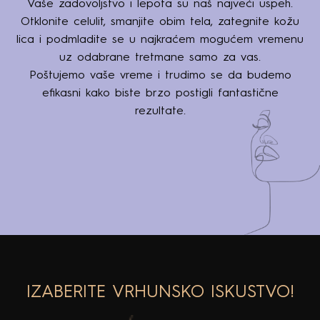
Cilj nam je da zajedno ostvarimo dobar rezultat.
Vaše zadovoljstvo i lepota su naš najveći uspeh.
Otklonite celulit, smanjite obim tela, zategnite kožu
lica i podmladite se u najkraćem mogućem vremenu
uz odabrane tretmane samo za vas.
Poštujemo vaše vreme i trudimo se da budemo
efikasni kako biste brzo postigli fantastične
rezultate.
IZABERITE VRHUNSKO ISKUSTVO!