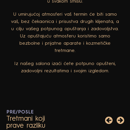
Zato je koncept našeg rada individualan pristup
u svakom smislu.
U umirujućoj atmosferi vaš termin će biti samo
vaš, bez čekaonica i prisustva drugih klijenata, a
u cilju vašeg potpunog opuštanja i zadovoljstva.
Uz opuštajuću atmosferu koristimo samo
bezbolne i prijatne aparate i kozmetičke
tretmane.
Iz našeg salona izaći ćete potpuno opušteni,
zadovoljni rezultatima i svojim izgledom.
PRE/POSLE
Tretmani koji