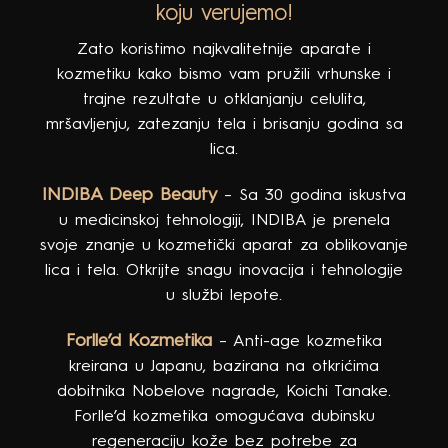
Nauka Stvara Lepotu je filozofija u
koju verujemo!
Zato koristimo najkvalitetnije aparate i
kozmetiku kako bismo vam pružili vrhunske i
trajne rezultate u otklanjanju celulita,
mršavljenju, zatezanju tela i brisanju godina sa
lica.
INDIBA Deep Beauty
– Sa 30 godina iskustva
u medicinskoj tehnologiji, INDIBA je prenela
svoje znanje u kozmetički aparat za oblikovanje
lica i tela. Otkrijte snagu inovacija i tehnologije
u službi lepote.
Forlle’d Kozmetika
– Anti-age kozmetika
kreirana u Japanu, bazirana na otkrićima
dobitnika Nobelove nagrade, Koichi Tanake.