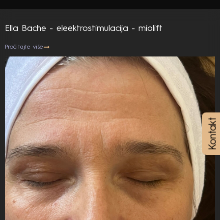
prave razliku
Ella Bache - eleektrostimulacija - miolift
Pročitajte više
Kontakt