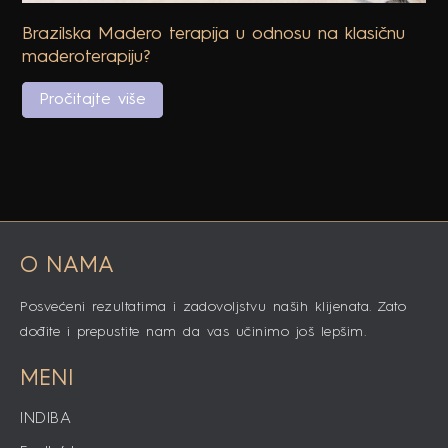
Brazilska Madero terapija u odnosu na klasičnu
maderoterapiju?
Pročitajte više
O NAMA
Posvećeni rezultatima i zadovoljstvu naših klijenata. Zato
dođite i prepustite nam da vas učinimo još lepšim.
MENI