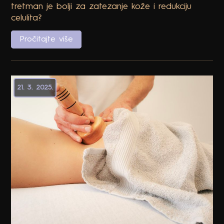
Radiofrekvencija ili Ultrazvučna Kavitacija: Koji
tretman je bolji za zatezanje kože i redukciju
celulita?
Pročitajte više
21. 3. 2025.