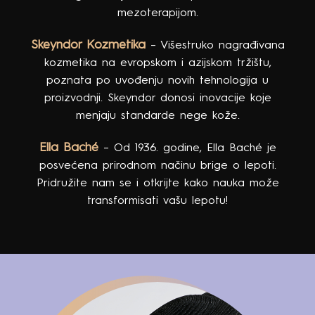
Forlle’d kozmetika omogućava dubinsku
regeneraciju kože bez potrebe za
mezoterapijom.
Skeyndor Kozmetika
– Višestruko nagrađivana
kozmetika na evropskom i azijskom tržištu,
poznata po uvođenju novih tehnologija u
proizvodnji. Skeyndor donosi inovacije koje
menjaju standarde nege kože.
Ella Baché
– Od 1936. godine, Ella Baché je
posvećena prirodnom načinu brige o lepoti.
Pridružite nam se i otkrijte kako nauka može
transformisati vašu lepotu!