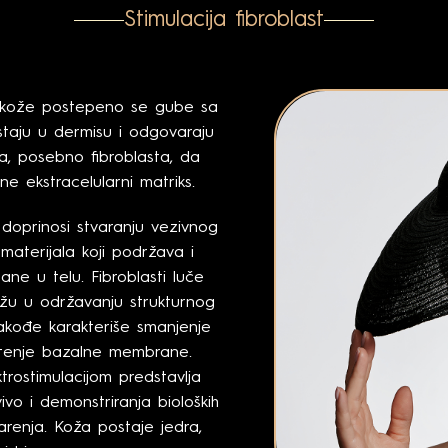
Stimulacija fibroblast
us kože postepeno se gube sa
aju u dermisu i odgovaraju
ja, posebno fibroblasta, da
ne ekstracelularni matriks.
ja doprinosi stvaranju vezivnog
g materijala koji podržava i
ane u telu. Fibroblasti luče
žu u održavanju strukturnog
takođe karakteriše smanjenje
oštenje bazalne membrane.
ktrostimulacijom predstavlja
ivo i demonstriranja bioloških
tarenja. Koža postaje jedra,