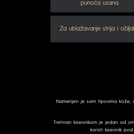
punoća usana
Za ublažavanje strija i ožilj
Namenjen je svim tipovima kože, a
Tretman kiseonikom je jedan od om
koristi kiseonik pod