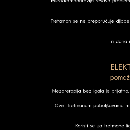
Mikrodermoabrazija rešava probleme:
Tretaman se ne preporučuje dijabetič
Tri dana 
ELEK
pomaže
Mezoterapija bez igala je prijatna
Ovim tretmanom poboljšavamo meta
Koristi se za tretmane li