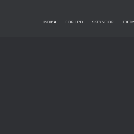
INDIBA
FORLLE’D
SKEYNDOR
TRET