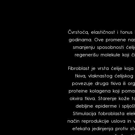
Čvrstoća, elastičnost i ton
godinama. Ove promene nast
smanjenju sposobnosti ćeli
regenerišu molekule koji či
Fibroblast je vrsta ćelije ko
tkiva, vlaknastog ćelijsko
povezuje druga tkiva ili org
proteine kolagena koji poma
okvira tkiva. Starenje kože 
debljine epiderme i splj
Stimulacija fobroblasta ele
način reprodukcije uslova in v
efekata jedinjenja protiv s