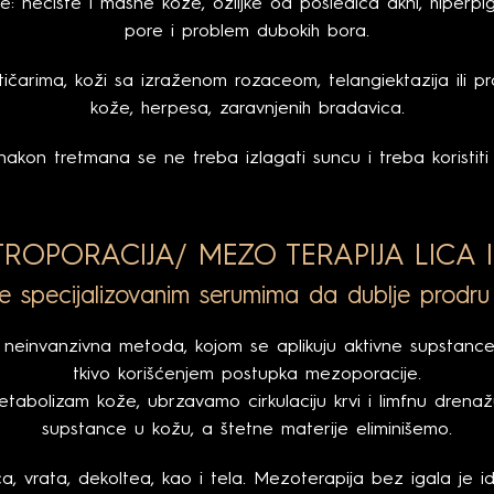
 nečiste i masne kože, ožiljke od posledica akni, hiperpi
pore i problem dubokih bora.
arima, koži sa izraženom rozaceom, telangiektazija ili prošir
kože, herpesa, zaravnjenih bradavica.
nakon tretmana se ne treba izlagati suncu i treba koristiti 
TROPORACIJA/ MEZO TERAPIJA LICA I
 specijalizovanim serumima da dublje prodru
, neinvanzivna metoda, kojom se aplikuju aktivne supstan
tkivo korišćenjem postupka mezoporacije.
bolizam kože, ubrzavamo cirkulaciju krvi i limfnu drena
supstance u kožu, a štetne materije eliminišemo.
ca, vrata, dekoltea, kao i tela. Mezoterapija bez igala je id