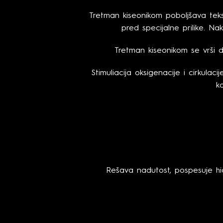
Tretman kiseonikom poboljšava tekstu
pred specijalne prilike. Nak
Tretman kiseonikom se vrši d
Stimuliacija oksigenacije i cirkulac
k
Rešava nadutost, pospesuje hid