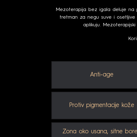
Mezoterapija bez igala deluje na po
tretman za negu suve i osetljive 
aplikuju. Mezoterapijski
Kor
Anti-age
Protiv pigmentacije kože
Zona oko usana, sitne bore