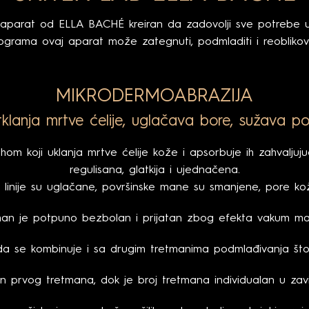
 aparat od ELLA BACHÉ kreiran da zadovolji sve potrebe u
ograma ovaj aparat može zategnuti, podmladiti i reoblikovat
MIKRODERMOABRAZIJA
tklanja mrtve ćelije, uglačava bore, sužava po
hom koji uklanja mrtve ćelije kože i apsorbuje ih zahvalju
regulisana, glatkija i ujednačena.
e linije su uglačane, površinske mane su smanjene, pore k
man je potpuno bezbolan i prijatan zbog efekta vakum ma
a se kombinuje i sa drugim tretmanima podmlađivanja što 
kon prvog tretmana, dok je broj tretmana individualan u zavi