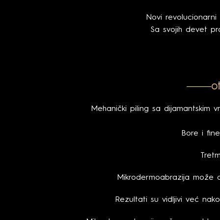
Novi revolucionarni
Sa svojih devet pr
o
Mehanički piling sa dijamantskim vr
Bore i fin
Tret
Mikrodermoabrazija može d
Rezultati su vidljivi već na