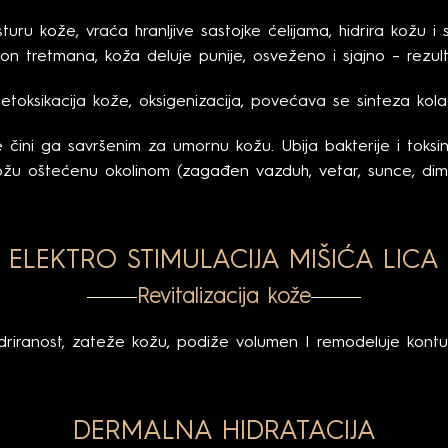
ru kože, vraća hranljive sastojke ćelijama, hidrira kožu i sm
on tretmana, koža deluje punije, osveženo i sjajno – rezultat
etoksikacija kože, oksigenizacija, povećava se sinteza kolag
ije čini ga savršenim za umornu kožu. Ubija bakterije i toksine
ožu oštećenu okolinom (zagađen vazduh, vetar, sunce, dim
ELEKTRO STIMULACIJA MIŠIĆA LICA
Revitalizacija kože
riranost, zateže kožu, podiže volumen I remodeluje kontur
DERMALNA HIDRATACIJA