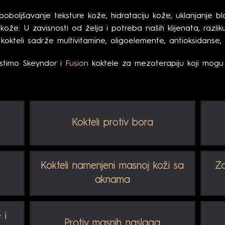
boljšavanje teksture kože, hidrataciju kože, uklanjanje bla
kože. U zavisnosti od želja i potreba naših klijenata, razlik
 kokteli sadrže multivitamine, oligoelemente, antioksidanse, 
istimo Skeyndor i
Fusion
koktele za mezoterapiju koji mogu b
Kokteli protiv bora
Kokteli namenjeni masnoj koži sa
Za
aknama
 i
Protiv masnih naslaga