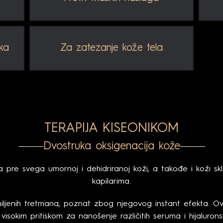
aka
Za zatezanje kože tela
TERAPIJA KISEONIKOM
Dvostruka oksigenacija kože
 pre svega umornoj i dehidriranoj koži, a takođe i koži skl
kapilarima.
iljenih tretmana, poznat zbog njegovog instant efekta. O
 visokim pritiskom za nanošenje različitih seruma i hijaluron