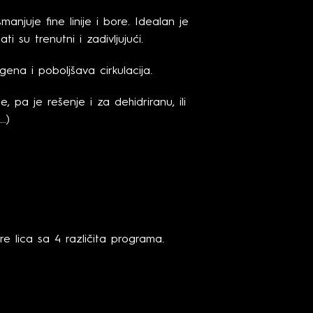
anjuje fine linije i bore. Idealan je
i su trenutni i zadivljujući.
ena i poboljšava cirkulacija.
, pa je rešenje i za dehidriranu, ili
…)
e lica sa 4 različita programa.