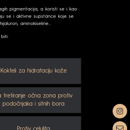
gih pigmentacija, a koristi se i kao
uju se i aktivne supstance koje se
hijaluron, aminokiseline…
iti:
Kokteli za hidrataciju kože
 tretiranje očna zona protiv
podočnjaka i sitnih bora
Protiv celulita