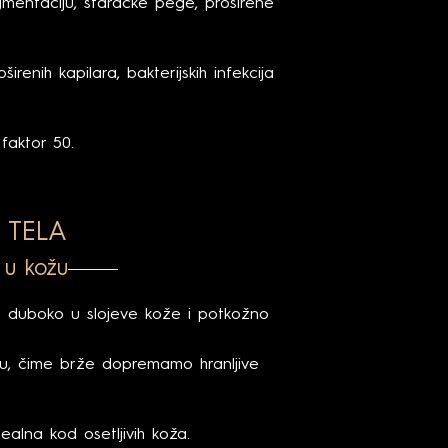
gmentaciju, staračke pege, proširene
enih kapilara, bakterijskih infekcija
faktor 50.
 TELA
 u kožu
ce duboko u slojeve kože i potkožno
žu, čime brže dopremamo hranljive
ealna kod osetljivih koža.