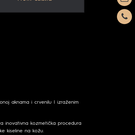
onoj aknama i crvenilu I izraženim
va inovativna kozmetička procedura
ske kiseline na kožu.