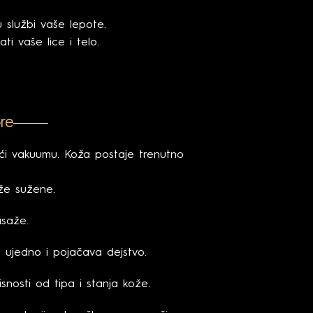
 službi vaše lepote.
i vaše lice i telo.
re
jući vakuumu. Koža postaje trenutno
ože sužene.
saže.
ujedno i pojačava dejstvo.
snosti od tipa i stanja kože.