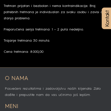
Tretman prijatan i bezbolan i nema kontraindikacije. Broj
Kontakt
potrebnih tretmana je individualan za svaku osobu i zavisi od
stanja problema.
Preporučena serija tretmana: 1 – 2 puta nedeljno.
Trajanje tretmana 30 minuta.
Cena tretmana: 8.000,00
O NAMA
Posvećeni rezultatima i zadovoljstvu naših klijenata. Zato
dođite i prepustite nam da vas učinimo još lepšim.
MENI