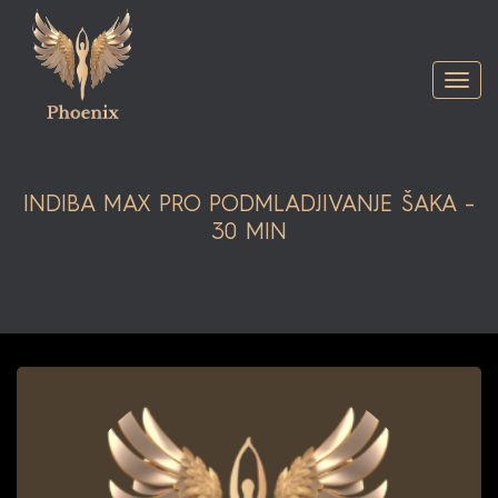
Togg
navi
INDIBA MAX PRO PODMLADJIVANJE ŠAKA –
30 MIN