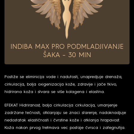
INDIBA MAX PRO PODMLADJIVANJE
ŠAKA – 30 MIN
Postiže se eliminicija vode i nadutosti, unapredjuje drenaža,
cirkulacija, bolja oxigenizacija kože, zdravije i jače tkivo,
hidrirana koža i stvara se više kolagena i elastina.
EFEKAT Hidriranost, bolja cirkulacija cirkulacija, umanjenje
zadržane tečnosti, otklanjaju se znaci starenje, nadoknadjuje
nedostatak elastičnosti i čvrstine kože i otklanja hrapavost.
Koža nakon prvog tretmava vec postaje čvrsca i zategnutija.