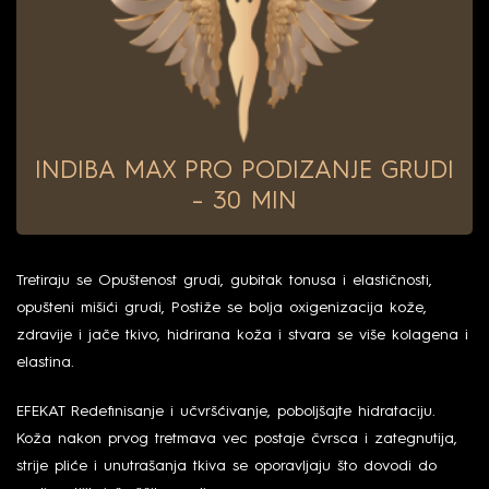
INDIBA MAX PRO PODIZANJE GRUDI
– 30 MIN
Tretiraju se Opuštenost grudi, gubitak tonusa i elastičnosti,
opušteni mišići grudi, Postiže se bolja oxigenizacija kože,
zdravije i jače tkivo, hidrirana koža i stvara se više kolagena i
elastina.
EFEKAT Redefinisanje i učvršćivanje, poboljšajte hidrataciju.
Koža nakon prvog tretmava vec postaje čvrsca i zategnutija,
strije pliće i unutrašanja tkiva se oporavljaju što dovodi do