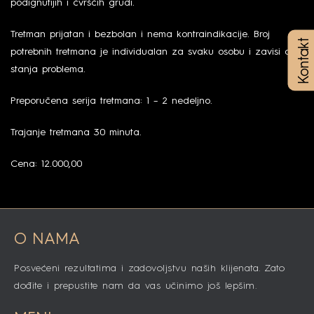
podignutijih i čvrščih grudi.
Tretman prijatan i bezbolan i nema kontraindikacije. Broj
Kontakt
potrebnih tretmana je individualan za svaku osobu i zavisi od
stanja problema.
Preporučena serija tretmana: 1 – 2 nedeljno.
Trajanje tretmana 30 minuta.
Cena: 12.000,00
O NAMA
Posvećeni rezultatima i zadovoljstvu naših klijenata. Zato
dođite i prepustite nam da vas učinimo još lepšim.