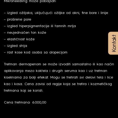
Mikroneedling može poboljšati:
– izgled ožiljaka, uključujući ožiljke od akni, fine bore i linije
– proširene pore
– izgled hiperpigmentacije ili tamnih mrlja
– neujednačen ton kože
Kontakt
– elastičnost kože
– izgled strija
– rast kose kod osoba sa alopecijom
Tretman dermapenom se može izvoditi samostalno ili kao način
aplikovanja mezo koktela i drugih seruma kao i uz tretman
kiselinama za bolji efekat. Mogu se tretirati svi delovi tela i lice
kao i kosa. Cena zavisi od regije koja se tretira i kozmetičkog
tretmana koji se koristi.
Cena tretmana: 6.000,00